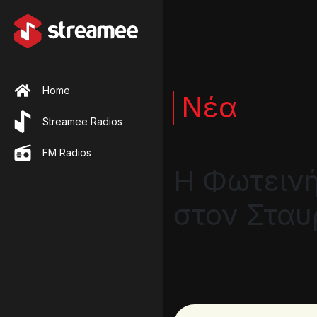
Home
Νέα
Streamee Radios
FM Radios
Η Φωτεινή
στον Σταυ