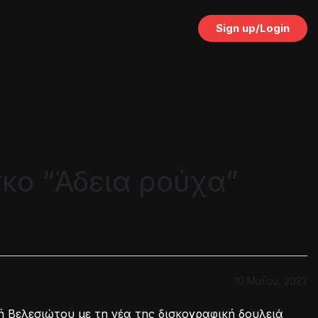
Sign up/Login
σκο “Άδεια ρούχα”
10 Μαΐου, 2022
 Βελεσιώτου με τη νέα της δισκογραφική δουλειά