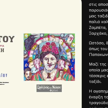
στις απο
παρουσιάσ
μας ταξιδ
παλιό καλ
Ζαμπέτα,
Ξαρχάκο, 
Ωστόσο, 
όπως του
Παπακωνσ
Μαζί της
οποία μας
τέσσερις 
ταξίδι.
Η αγαπημέ
έναρξη τ
τραγούδια