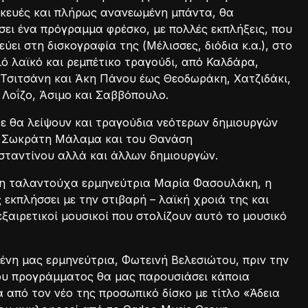
σκευές και πλήρως ανανεωμένη μπάντα, θα
ει ένα πρόγραμμα φρέσκο, με πολλές εκπλήξεις, που
εύει στη δισκογραφία της (Μέλισσες, διόδια κ.α.), στο
ό λαϊκό και ρεμπέτικο τραγούδι, από Καλδάρα,
 Τσιτσάνη και Άκη Πάνου έως Θεοδωράκη, Χατζιδάκι,
Λοΐζο, Άσιμο και Σαββόπουλο.
δε θα λείψουν και τραγούδια νεότερων δημιουργών
 Σωκράτη Μάλαμα και του Θανάση
ταντίνου αλλά και άλλων δημιουργών.
 η ταλαντούχα ερμηνεύτρια Μαρία Φασουλάκη, η
 εκπλήσσει με την στιβαρή – λαϊκή χροιά της και
εξαιρετικοί μουσικοί που στολίζουν αυτό το μουσικό
νη μας ερμηνεύτρια, Φωτεινή Βελεσιώτου, πριν την
ου προγράμματος θα μας παρουσιάσει κάποια
 από τον νέο της προσωπικό δίσκο με τίτλο «Άδεια