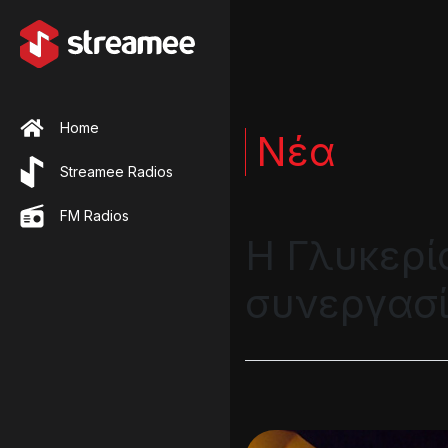
Home
Νέα
Streamee Radios
FM Radios
Η Γλυκερί
συνεργασί