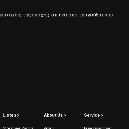
επιτυχίες της εποχής και ένα από τραγούδια που
Listen >
About Us >
Service >
Streamee Radios
Policy
Free Download