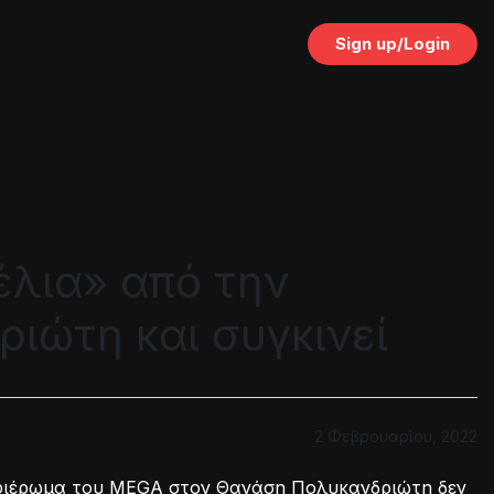
Sign up/Login
έλια» από την
ιώτη και συγκινεί
2 Φεβρουαρίου, 2022
φιέρωμα του MEGA στον Θανάση Πολυκανδριώτη δεν