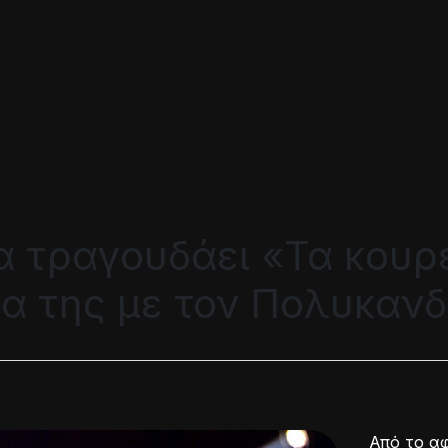
α τραγουδάει «Τα κουρ
α της με τον Πολυκανδρ
Από το α