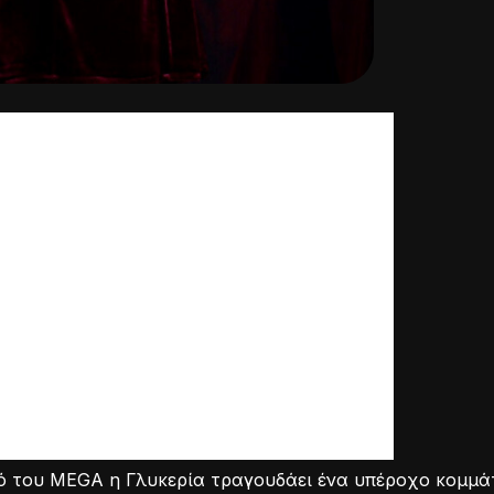
νό του MEGA η Γλυκερία τραγουδάει ένα υπέροχο κομμά