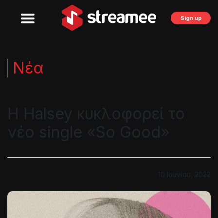
Sign up
Νέα
Η Halsey κυκλοφορεί το
νέο single «So Good»
10 Ιουνίου, 2022