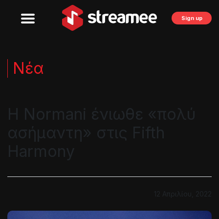
Sign up
Νέα
Η Normani ένιωθε «πολύ
ασήμαντη» στις Fifth
Harmony
12 Απριλίου, 2022