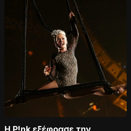
Η P!nk εξέφρασε την