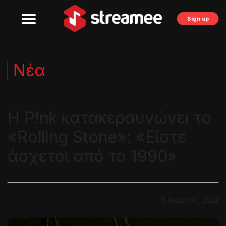
Sign up
Νέα
Η P!nk κατακεραυνώνει το
«Rolling Stone»: «Είστε
άσχετοι από το 1990»
6 Απριλίου, 2022