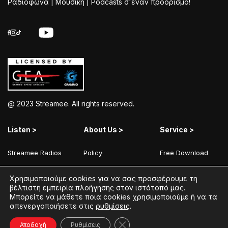
Ραδιόφωνα | Μουσική | Podcasts σ'έναν προορισμό!
@ 2023 Streamee. All rights reserved.
Listen >
About Us >
Service >
Streamee Radios
Policy
Free Download
Moods
Terms of Use
Add Your Station
Χρησιμοποιούμε cookies για να σας προσφέρουμε τη
Radios
Coins Explained
Contact
βέλτιστη εμπειρία πλοήγησης στον ιστότοπό μας.
Μπορείτε να μάθετε ποια cookies χρησιμοποιούμε ή να τα
Podcasts
Streamee News
απενεργοποιήσετε στις
ρυθμίσεις
.
Contests
Κλείσιμο του Cookie banner γ
Αποδοχή
Ρυθμίσεις