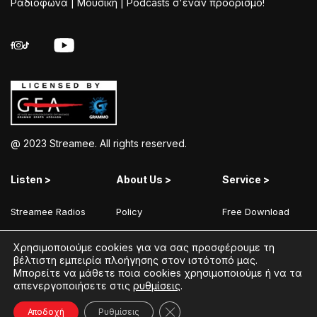
Ραδιόφωνα | Μουσική | Podcasts σ'έναν προορισμό!
@ 2023 Streamee. All rights reserved.
Listen >
About Us >
Service >
Streamee Radios
Policy
Free Download
Moods
Terms of Use
Add Your Station
Χρησιμοποιούμε cookies για να σας προσφέρουμε τη
Radios
Coins Explained
Contact
βέλτιστη εμπειρία πλοήγησης στον ιστότοπό μας.
Μπορείτε να μάθετε ποια cookies χρησιμοποιούμε ή να τα
Podcasts
Streamee News
απενεργοποιήσετε στις
ρυθμίσεις
.
Contests
Κλείσιμο του Cookie banner γ
Αποδοχή
Ρυθμίσεις