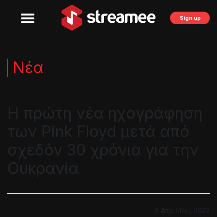
Sign up
Νέα
Η πρώτη νέα ηχογράφηση
των Pink Floyd μετά από
σχεδόν 30 χρόνια για την
Ουκρανία
8 Απριλίου, 2022