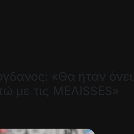
γδανος: «Θα ήταν όνει
ώ με τις MEΛISSES»