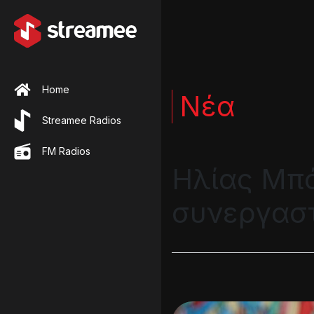
Home
Νέα
Streamee Radios
FM Radios
Ηλίας Μπό
συνεργαστ