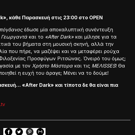
rk», κάθε Παρασκευή στις 23:00 στο OPEN
πόγδανος
έδωσε μία αποκαλυπτική συνέντευξη
 Γεωργαντά
και το
«After Dark»
και μίλησε για τα
τικά του βήματα στη μουσική σκηνή, αλλά την
ία που πήρε, να μαζέψει και να μεταφέρει ρούχα
Φιλοξενίας Προσφύγων Ριτσώνας. Όνειρό του όμως;
γασία με τον
Χρήστο Μάστορα
και τις
MEΛISSES
! Θα
οιηθεί η ευχή του άραγε; Mένει να το δούμε!
σκευή… «After Dark» και τίποτα δε θα είναι πια
.tv
ο