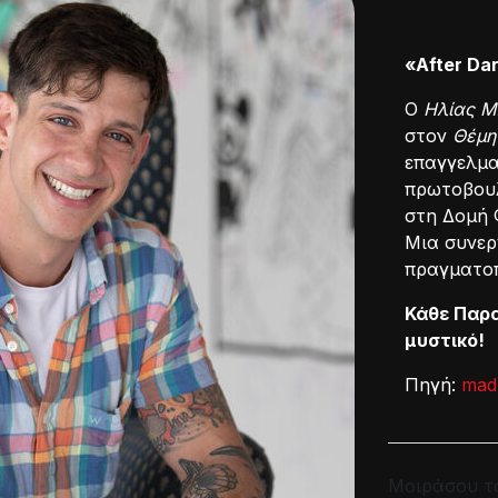
«After Da
Ο
Ηλίας Μ
στον
Θέμη
επαγγελμα
πρωτοβουλ
στη Δομή 
Μια συνερ
πραγματοπ
Κάθε Παρα
μυστικό!
Πηγή:
mad
Μοιράσου τ