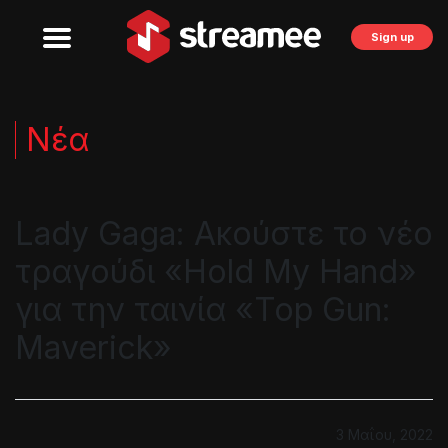
Sign up
Νέα
Lady Gaga: Ακούστε το νέο
τραγούδι «Hold My Hand»
για την ταινία «Top Gun:
Maverick»
3 Μαΐου, 2022