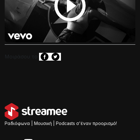
Μοιράσου το
Ραδιόφωνα | Μουσική | Podcasts σ'έναν προορισμό!