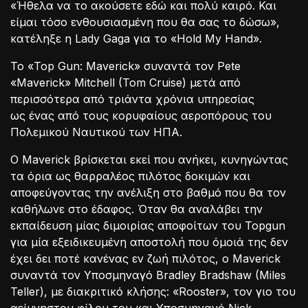
«Ήθελα να το ακούσετε εδώ και πολύ καιρό. Και
είμαι τόσο ενθουσιασμένη που θα σας το δώσω»,
κατέληξε η Lady Gaga για το «Hold My Hand».
Το «Top Gun: Maverick» συναντά τον Pete
«Maverick» Mitchell (Tom Cruise) μετά από
περισσότερα από τριάντα χρόνια υπηρεσίας
ως ένας από τους κορυφαίους αεροπόρους του
Πολεμικού Ναυτικού των ΗΠΑ.
Ο Maverick βρίσκεται εκεί που ανήκει, κυνηγώντας
τα όρια ως θαρραλέος πιλότος δοκιμών και
αποφεύγοντας την ανέλιξη στο βαθμό που θα τον
καθήλωνε στο έδαφος. Όταν θα αναλάβει την
εκπαίδευση μίας διμοιρίας αποφοίτων του Topgun
για μία εξειδικευμένη αποστολή που όμοιά της δεν
έχει δει ποτέ κανένας εν ζωή πιλότος, ο Maverick
συναντά τον Υποσμηναγό Bradley Bradshaw (Miles
Teller), με διακριτικό κλήσης: «Rooster», τον γιο του