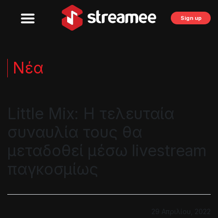
Sign up
Νέα
Little Mix: Η τελευταία
συναυλία τους θα
μεταδοθεί μέσω livestream
παγκοσμίως
29 Απριλίου, 2022