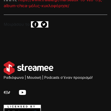
album-chica-μόλις-κυκλοφόρησε/
Μοιράσου το
Ραδιόφωνα | Μουσική | Podcasts σ'έναν προορισμό!