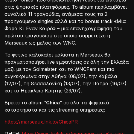
στις ψηφιακές πλατφόρμες. Το album περιλαμβάνει
συνολικά 11 τραγούδια, ανάμεσά τους τα 2
προηγούμενα singles αλλά και το bonus track «Μια
Φορά Κι Έναν Καιρό» – μια επανηχογράφηση του
πρώτου τραγουδιού στο οποίο συμμετείχε η
Marseaux ως μέλος των WNC.
Το φετινό καλοκαίρι μάλιστα η Marseaux θα
πραγματοποιήσει live εμφανίσεις σε όλη την Ελλάδα
μαζί με τον Solmeister και το WNCFam και πιο
συγκεκριμένα στην Αθήνα (08/07), την Καβάλα
(12/07), τη Θεσσαλονίκη (13/07), την Πάτρα (16/07)
και το Ηράκλειο Κρήτης (23/07).
Βρείτε το album “
Chica
” σε όλα τα ψηφιακά
καταστήματα και τις streaming υπηρεσίες:
https://marseaux.lnk.to/ChicaPR
ΠΗΓΗ:
https://www.tralala.gr/marseaux-το-νέο-της-