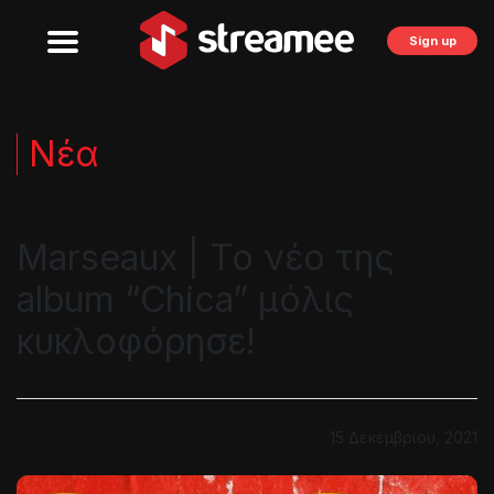
Sign up
Νέα
Marseaux | Το νέο της
album “Chica” μόλις
κυκλοφόρησε!
15 Δεκεμβρίου, 2021