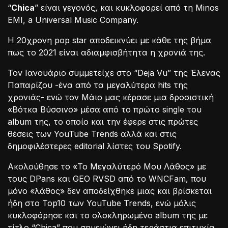
“
Chica
” είναι γεγονός, και κυκλοφορεί από τη Minos
EMI, a Universal Music Company.
Η 20χρονη pop star αποδεικνύει με κάθε της βήμα
πως το 2021 είναι αδιαμφισβήτητα η χρονιά της.
Τον Ιανουάριο συμμετείχε στο “Deja Vu” της Έλενας
Παπαρίζου -ένα από τα μεγαλύτερα hits της
χρονιάς- ενώ τον Μάιο μας κέρασε μια δροσιστική
«Βότκα Βύσσινο» μέσα από το πρώτο single του
album της, το οποίο και την έφερε στις πρώτες
θέσεις των YouTube Trends αλλά και στις
δημοφιλέστερες editorial λίστες του Spotify.
Ακολούθησε το «Το Μεγαλύτερό Μου Λάθος» με
τους DPans και GEO RVSD από το WNCFam, που
μόνο «λάθος» δεν αποδείχθηκε μιας και βρίσκεται
ήδη στο Top10 των YouTube Trends, ενώ μόλις
κυκλοφόρησε και το ολοκληρωμένο album της με
τίτλο “Chica” που σημειώνει ήδη τεράστια επιτυχία