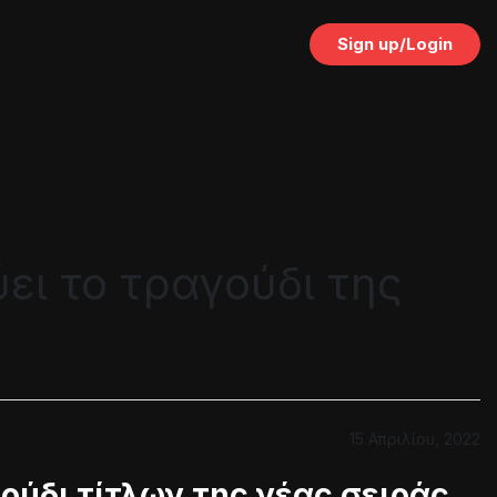
Sign up/Login
ει το τραγούδι της
15 Απριλίου, 2022
ούδι τίτλων της νέας σειράς