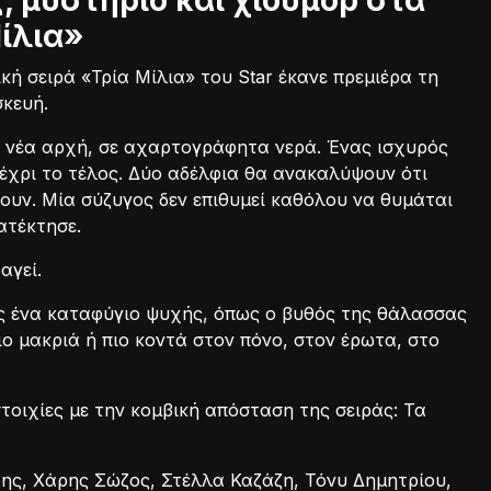
 μυστήριο και χιούμορ στα
ίλια»
κή σειρά «Τρία Μίλια» του Star έκανε πρεμιέρα τη
σκευή.
ια νέα αρχή, σε αχαρτογράφητα νερά. Ένας ισχυρός
 μέχρι το τέλος. Δύο αδέλφια θα ανακαλύψουν ότι
υν. Μία σύζυγος δεν επιθυμεί καθόλου να θυμάται
ατέκτησε.
αγεί.
ας ένα καταφύγιο ψυχής, όπως ο βυθός της θάλασσας
ιο μακριά ή πιο κοντά στον πόνο, στον έρωτα, στο
τοιχίες με την κομβική απόσταση της σειράς: Τα
ης, Χάρης Σώζος, Στέλλα Καζάζη, Τόνυ Δημητρίου,