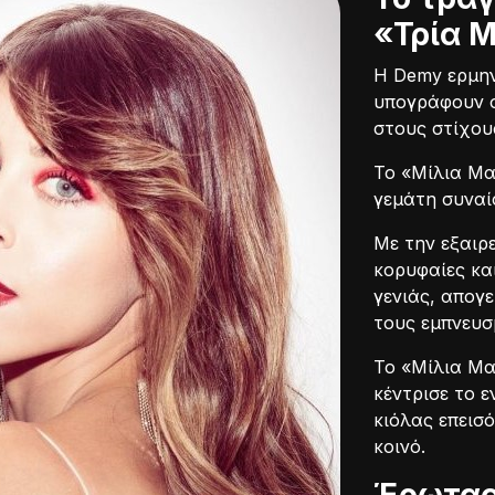
«Τρία Μ
Η Demy ερμην
υπογράφουν ο
στους στίχους
Το «Μίλια Μα
γεμάτη συναί
Με την εξαιρε
κορυφαίες κα
γενιάς, απογε
τους εμπνευσ
Το «Μίλια Μα
κέντρισε το ε
κιόλας επεισό
κοινό.