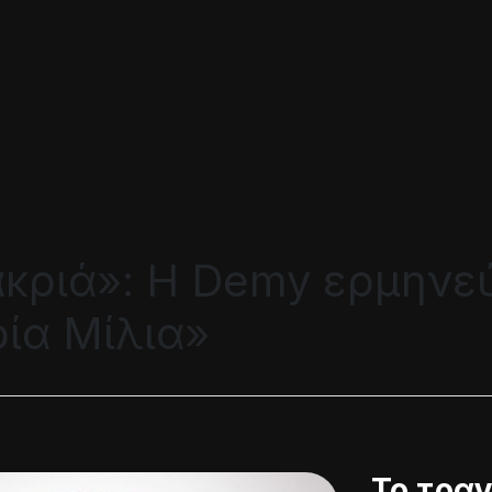
κριά»: Η Demy ερμηνεύ
ρία Μίλια»
Το τραγ