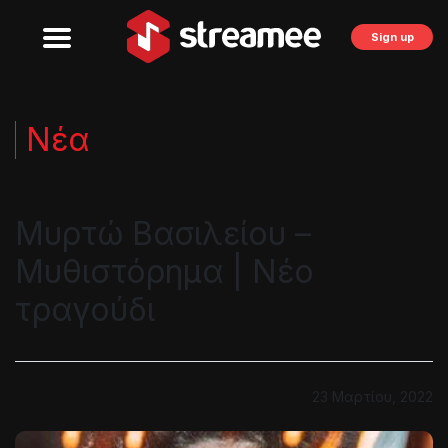
Sign up
Νέα
Μυρτώ Βασιλείου –
Μυθιστόρημα | Νέο
τραγούδι
23 Μαρτίου, 2022