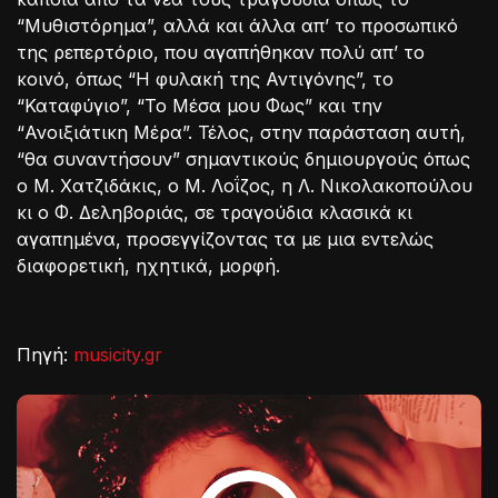
“Μυθιστόρημα”, αλλά και άλλα απ’ το προσωπικό
της ρεπερτόριο, που αγαπήθηκαν πολύ απ’ το
κοινό, όπως “Η φυλακή της Αντιγόνης”, το
“Καταφύγιο”, “Το Μέσα μου Φως” και την
“Ανοιξιάτικη Μέρα”. Τέλος, στην παράσταση αυτή,
“θα συναντήσουν” σημαντικούς δημιουργούς όπως
ο Μ. Χατζιδάκις, ο Μ. Λοΐζος, η Λ. Νικολακοπούλου
κι ο Φ. Δεληβοριάς, σε τραγούδια κλασικά κι
αγαπημένα, προσεγγίζοντας τα με μια εντελώς
διαφορετική, ηχητικά, μορφή.
Πηγή:
musicity.gr