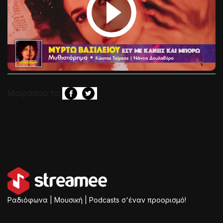
Μοιράσου το
Ραδιόφωνα | Μουσική | Podcasts σ'έναν προορισμό!