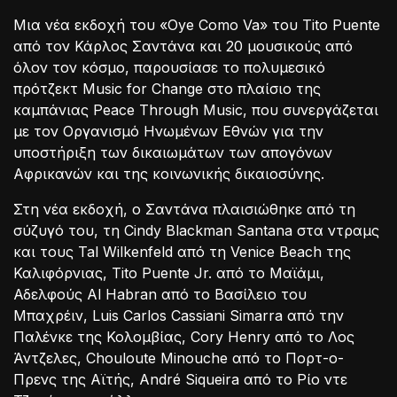
Μια νέα εκδοχή του «Oye Como Va» του Tito Puente
από τον Κάρλος Σαντάνα και 20 μουσικούς από
όλον τον κόσμο, παρουσίασε το πολυμεσικό
πρότζεκτ Music for Change στο πλαίσιο της
καμπάνιας Peace Through Music, που συνεργάζεται
με τον Οργανισμό Ηνωμένων Εθνών για την
υποστήριξη των δικαιωμάτων των απογόνων
Αφρικανών και της κοινωνικής δικαιοσύνης.
Στη νέα εκδοχή, ο Σαντάνα πλαισιώθηκε από τη
σύζυγό του, τη Cindy Blackman Santana στα ντραμς
και τους Tal Wilkenfeld από τη Venice Beach της
Καλιφόρνιας, Tito Puente Jr. από το Μαϊάμι,
Αδελφούς Al Habran από το Βασίλειο του
Μπαχρέιν, Luis Carlos Cassiani Simarra από την
Παλένκε της Κολομβίας, Cory Henry από το Λος
Άντζελες, Chouloute Minouche από το Πορτ-ο-
Πρενς της Αϊτής, André Siqueira από το Ρίο ντε