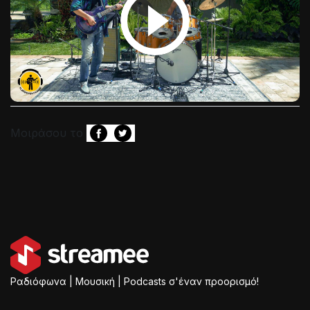
Μοιράσου το
Ραδιόφωνα | Μουσική | Podcasts σ'έναν προορισμό!