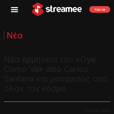
Sign up
Νέα
Νέα ερμηνεία του «Oye
Como Va» από Carlos
Santana και μουσικούς από
όλον τον κόσμο
7 Ιουνίου, 2022