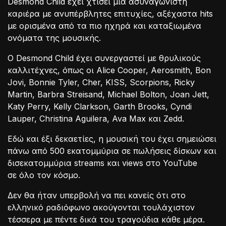
Desmond Child έχει χτίσει μία ασυναγώνιστη
καριέρα με ανυπέρβλητες επιτυχίες, αξέχαστα hits
με ορισμένα από τα πιο ηχηρά και καταξιωμένα
ονόματα της μουσικής.
Ο Desmond Child έχει συνεργαστεί με θρυλικούς
καλλιτέχνες, όπως οι Alice Cooper, Aerosmith, Bon
Jovi, Bonnie Tyler, Cher, KISS, Scorpions, Ricky
Martin, Barbra Streisand, Michael Bolton, Joan Jett,
Katy Perry, Kelly Clarkson, Garth Brooks, Cyndi
Lauper, Christina Aguilera, Ava Max και Zedd.
Εδώ και έξι δεκαετίες, η μουσική του έχει σημειώσει
πάνω από 500 εκατομμύρια σε πωλήσεις δίσκων και
δισεκατομμύρια streams και views στο YouTube
σε όλο τον κόσμο.
Δεν θα ήταν υπερβολή να πει κανείς ότι στο
ελληνικό ραδιόφωνο ακoύγονται τουλάχιστον
τέσσερα με πέντε δικά του τραγούδια κάθε μέρα.