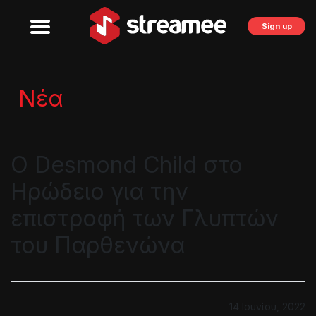
Sign up
Νέα
Ο Desmond Child στο
Ηρώδειο για την
επιστροφή των Γλυπτών
του Παρθενώνα
14 Ιουνίου, 2022