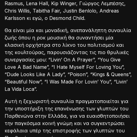
Rasmus, Lena Hall, Kip Winger, Γιώργος Λεμπέσης,
Chris Willis, Tabitha Fair, Justin Benlolo, Andreas
Karlsson κι εγώ, o Desmond Child.
Θα είναι μία και μοναδική, ανεπανάληπτη συναυλία
ζωής όπου η ροκ μουσική θα συναντήσει μία
κλασική ορχήστρα στο λίκνο του πολιτισμού και
της κουλτούρας, παρουσιάζοντας τις πιο θρυλικές
συνεργασίες μου: “Livin’ On A Prayer”, “You Give
Love A Bad Name”, “I Hate Myself For Loving You”,
“Dude Looks Like A Lady”, “Poison”, “Kings & Queens”,
“Beautiful Now”, “I Was Made For Lovin’ You”, “Livin’
La Vida Loca”.
Αυτή η ξεχωριστή συναυλία πραγματοποιείται για
την υποστήριξη της επανένωσης των γλυπτών του
Παρθενώνα στην Ελλάδα, για να ευαισθητοποιήσει
την παγκόσμια κοινή γνώμη και να συγκεντρώσει
κεφάλαια υπέρ της επιστροφής των γλυπτών του