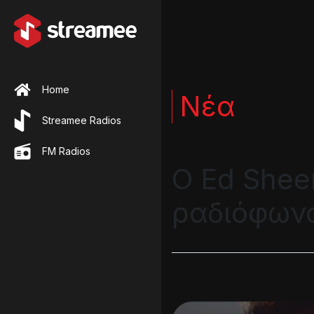
Home
Νέα
Streamee Radios
FM Radios
Ο Ed Shee
ραδιόφωνα