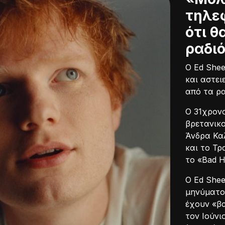
τηλε
ότι θ
ραδι
Ο Ed Shee
και αστει
από τα ρα
Ο 31χρονο
βρετανικο
Άνδρα Κα
και το Τρ
το «Bad H
Ο Ed She
μηνύματο
έχουν «βα
τον Ιούνι