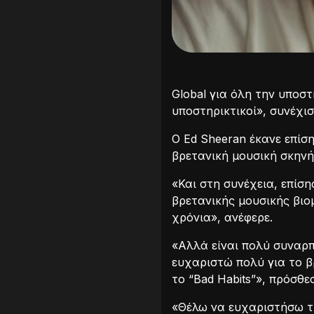
Global για όλη την υποσ
υποστηρικτικοί», συνέχισ
Ο Ed Sheeran έκανε επίσ
βρετανική μουσική σκηνή
«Και στη συνέχεια, επίση
βρετανικής μουσικής βιομ
χρόνια», ανέφερε.
«Αλλά είναι πολύ συναρπ
ευχαριστώ πολύ για το β
το “Bad Habits”», πρόσθεσ
«Θέλω να ευχαριστήσω τη