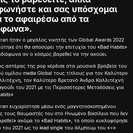
φωνήστε και σας υπόσχομαι
α το αφαιρέσω από τα
όφωνα».
ran ήταν ο μεγάλος νικητής των Global Awards 2022
εύτηκε ότι θα αποσύρει την επιτυχία του «Bad Habits»
διόφωνα αν ο κόσμος βαρεθεί να την ακούει.
ς αστέρας της pop κέρδισε στα μουσικά βραβεία του
ύ ομίλου media Global τους τίτλους για τον Καλύτερο
λλιτέχνη, τον Καλύτερο Βρετανό Άνδρα Καλλιτέχνη
αγούδι του 2021 με τις Περισσότερες Μεταδόσεις για
abits»
eran ευχαρίστησε μέσω ενός μαγνητοσκοπημένου
ς τους θαυμαστές του στο Ηνωμένο Βασίλειο που δεν
ρεθεί» ακόμα το «Bad Habits», το οποίο κυκλοφόρησε
ο του 2021 ως το lead single του άλμπουμ του «=»