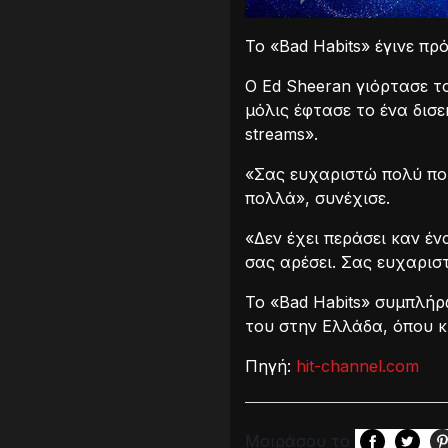
Το «Bad Habits» έγινε πρ
Ο Ed Sheeran γιόρτασε το
μόλις έφτασε το ένα δισε
streams».
«Σας ευχαριστώ πολύ που
πολλά», συνέχισε.
«Δεν έχει περάσει καν έ
σας αρέσει. Σας ευχαρισ
Το «Bad Habits» συμπλήρ
του στην Ελλάδα, όπου κυ
Πηγή:
hit-channel.com
Μοιράσου το