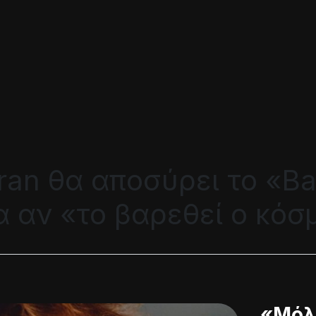
ran θα αποσύρει το «Ba
 αν «το βαρεθεί ο κόσ
«Μόλι