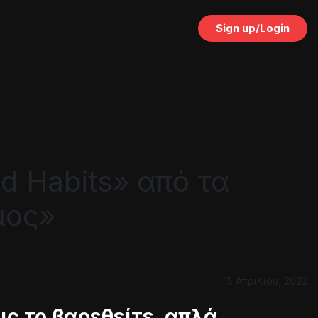
Sign up/Login
d Habits» από τα
μος»
15 Απριλίου, 2022
ς το βαρεθείτε, απλά