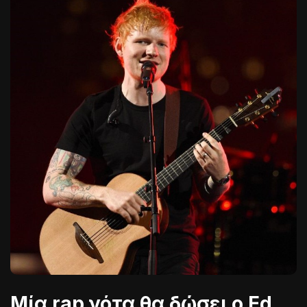
Μία rap νότα θα δώσει ο Ed