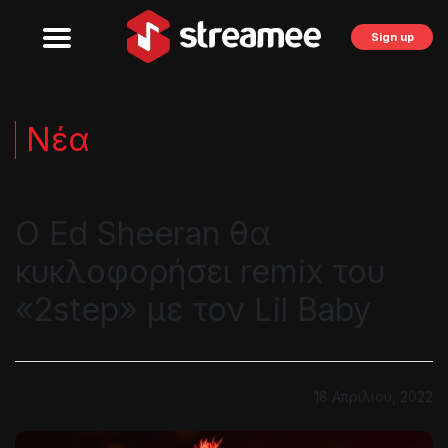
Sign up
Νέα
Ο Ed Sheeran θα
κυκλοφορήσει remix του
«2step» με τον Lil Baby
18 Απριλίου, 2022