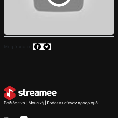
Μοιράσου το
Ραδιόφωνα | Μουσική | Podcasts σ'έναν προορισμό!