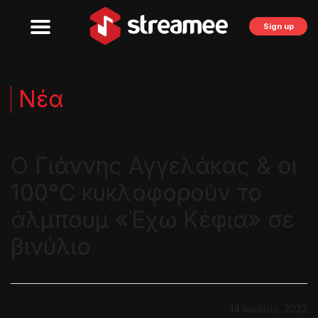
Sign up
Νέα
Ο Γιάννης Αγγελάκας & οι
100°C κυκλοφορούν το
άλμπουμ «Έχω Κέφια» σε
βινύλιο
14 Ιουλίου, 2022