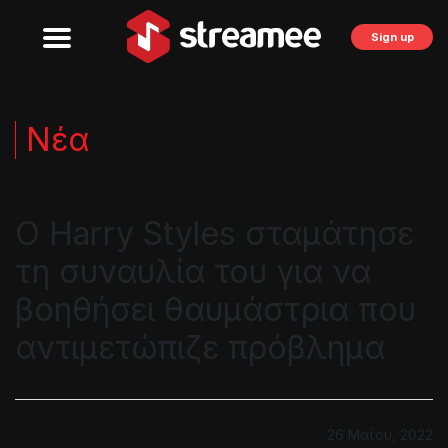
Sign up
Νέα
Ο Harry Styles σταμάτησε
τη συναυλία του για να
βοηθήσει θαυμάστρια που
αντιμετώπιζε πρόβλημα
26 Μαΐου, 2022