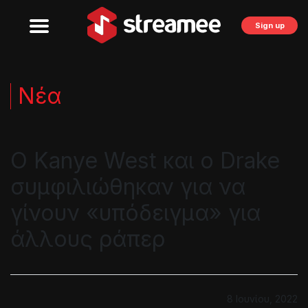
Sign up
Νέα
Ο Kanye West και ο Drake
συμφιλιώθηκαν για να
γίνουν «υπόδειγμα» για
άλλους ράπερ
8 Ιουνίου, 2022