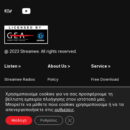
@ 2023 Streamee. All rights reserved.
Listen >
About Us >
Service >
Streamee Radios
Policy
Free Download
Moods
Terms of Use
Add Your Station
Χρησιμοποιούμε cookies για να σας προσφέρουμε τη
Radios
Coins Explained
Contact
βέλτιστη εμπειρία πλοήγησης στον ιστότοπό μας.
Μπορείτε να μάθετε ποια cookies χρησιμοποιούμε ή να τα
Podcasts
Streamee News
απενεργοποιήσετε στις
ρυθμίσεις
.
Contests
Κλείσιμο του Cookie banner γ
Αποδοχή
Ρυθμίσεις