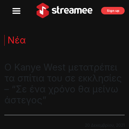
Sign up
Νέα
Ο Kanye West μετατρέπει
τα σπίτια του σε εκκλησίες
– “Σε ένα χρόνο θα μείνω
άστεγος”
20 Δεκεμβρίου, 2021