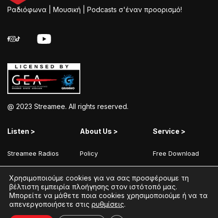
Ραδιόφωνα | Μουσική | Podcasts σ'έναν προορισμό!
@ 2023 Streamee. All rights reserved.
Listen >
About Us >
Service >
Streamee Radios
Policy
Free Download
Moods
Terms of Use
Add Your Station
Χρησιμοποιούμε cookies για να σας προσφέρουμε τη
Radios
Coins Explained
Contact
βέλτιστη εμπειρία πλοήγησης στον ιστότοπό μας.
Μπορείτε να μάθετε ποια cookies χρησιμοποιούμε ή να τα
Podcasts
Streamee News
απενεργοποιήσετε στις
ρυθμίσεις
.
Contests