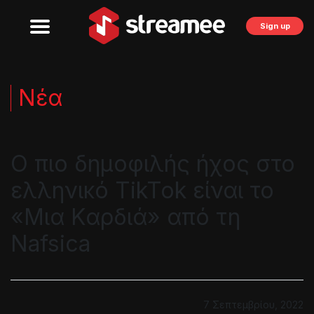
Sign up
Νέα
Ο πιο δημοφιλής ήχος στο
ελληνικό TikTok είναι το
«Μια Καρδιά» από τη
Nafsica
7 Σεπτεμβρίου, 2022