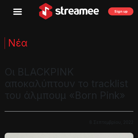
Sign up
Νέα
Οι BLACKPINK
αποκαλύπτουν το tracklist
του άλμπουμ «Born Pink»
8 Σεπτεμβρίου, 2022