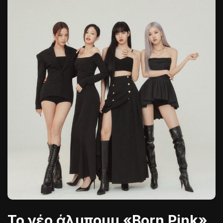
Το νέο άλμπουμ «Born Pink»