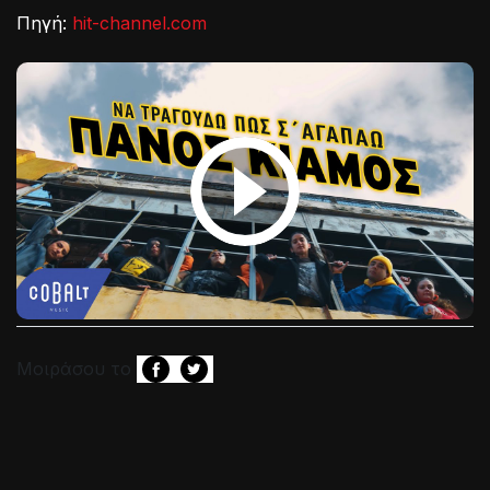
Πηγή:
hit-channel.com
Μοιράσου το