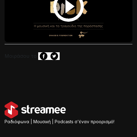
Μοιράσου το
Ραδιόφωνα | Μουσική | Podcasts σ'έναν προορισμό!