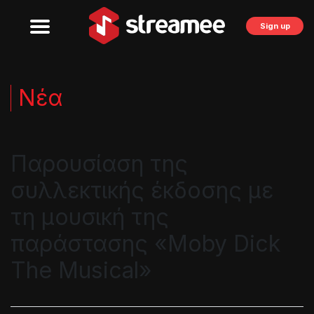
Sign up
Νέα
Παρουσίαση της
συλλεκτικής έκδοσης με
τη μουσική της
παράστασης «Moby Dick
The Musical»