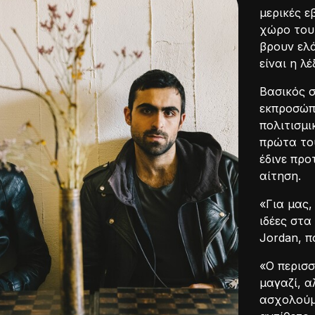
μερικές ε
χώρο του 
βρουν ελά
είναι η λ
Βασικός σ
εκπροσώπ
πολιτισμι
πρώτα το
έδινε προ
αίτηση.
«Για μας,
ιδέες στα
Jordan, π
«Ο περισσ
μαγαζί, α
ασχολούμ