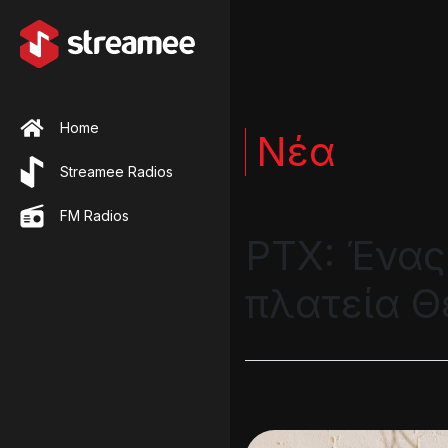
Home
Νέα
Streamee Radios
FM Radios
PTX: Ένας
πλατεία Θ