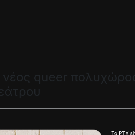
 νέος queer πολυχώρο
εάτρου
Το PTX εί