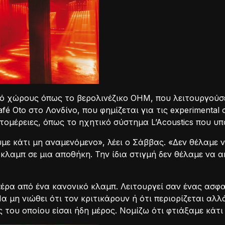
 χώρους όπως το βερολινέζικο OHM, που λειτουργούσε 
fé Oto στο Λονδίνο, που φημίζεται για τις experimenta
πτομέρειες, όπως το ηχητικό σύστημα L’Acoustics που υ
ε κάτι μη αναμενόμενο», λέει ο Σάββας. «Δεν θέλαμε ν
κλαμπ σε μια αποθήκη. Την ίδια στιγμή δεν θέλαμε να α
πέρα από ένα κανονικό κλαμπ. Λειτουργεί σαν ένας ασφ
Να μη νιώθει ότι τον κριτικάρουν ή ότι περιορίζεται αλ
του οποίου είσαι ήδη μέρος. Νομίζω ότι φτιάξαμε κάτι 