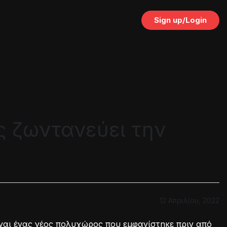
Sign up/Login
ς ζωντανεύει την
12 Απριλίου, 2022
ναι ένας νέος πολυχώρος που εμφανίστηκε πριν από