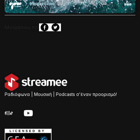
Μοιράσου το
Ραδιόφωνα | Μουσική | Podcasts σ'έναν προορισμό!