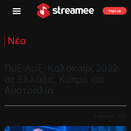
Sign up
Νέα
Πυξ Λαξ: Καλοκαίρι 2022
σε Ελλάδα, Κύπρο και
Αυστραλία
5 Απριλίου, 2022