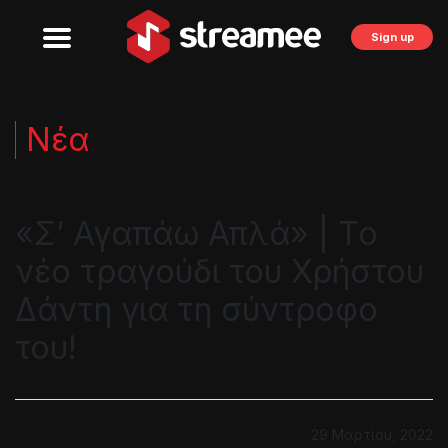
Sign up
Νέα
«Σ’ Αγαπάω Απλά» | Το
νέο τραγούδι του Χρήστου
Δάντη για τη σύντροφο
του!
29 Μαρτίου, 2022