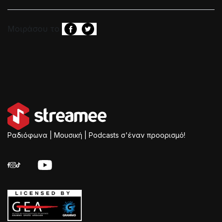
Μοιράσου το
Ραδιόφωνα | Μουσική | Podcasts σ'έναν προορισμό!