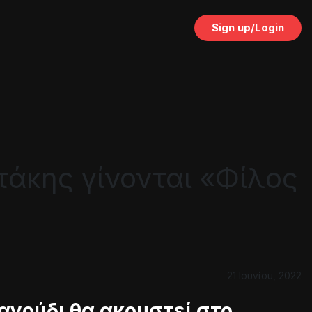
Sign up/Login
τάκης γίνονται «Φίλος
21 Ιουνίου, 2022
αγούδι θα ακουστεί στο