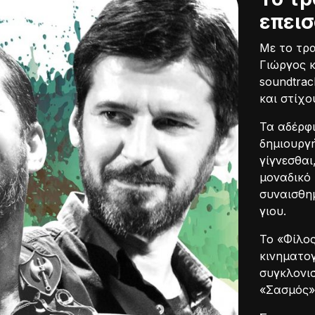
επεισ
Με το τρα
Γιώργος κ
soundtrac
και στίχο
Τα αδέρφι
δημιουργή
γίγνεσθαι
μοναδικό 
συναισθημ
γιου.
Το «Φίλος
κινηματογ
συγκλονισ
«Σασμός»