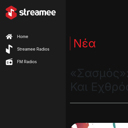
Home
Νέα
Streamee Radios
FM Radios
«Σασμός»:
Και Εχθρό