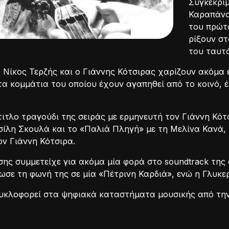
Συγκεκριμ
Καραπάνο
του πρώτο
ρίξουν στ
του ταυτ
 Νίκος Τερζής και ο Γιάννης Κότσιρας χαρίζουν ακόμα έ
α κομμάτια του οποίου έχουν αγαπηθεί από το κοινό, έχ
ιτλο τραγούδι της σειράς με ερμηνευτή τον Γιάννη Κό
σίλη Σκουλά και το «Παλιά Πληγή» με τη Μελίνα Κανά,
ον Γιάννη Κότσιρα.
ης συμμετείχε για ακόμα μία φορά στο soundtrack της 
ε τη φωνή της σε μία «Πέτρινη Καρδιά», ενώ η Γλυκερ
κυκλοφορεί στα ψηφιακά καταστήματα μουσικής από την