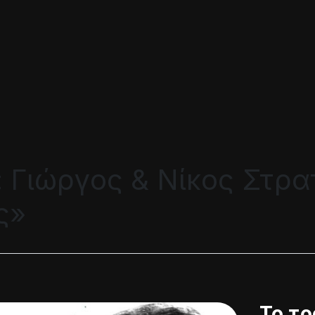
 Γιώργος & Νίκος Στρα
ς»
Το τρ