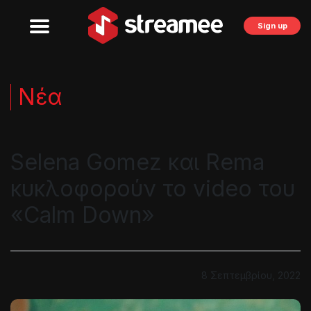
Sign up
Νέα
Selena Gomez και Rema
κυκλοφορούν το video του
«Calm Down»
8 Σεπτεμβρίου, 2022