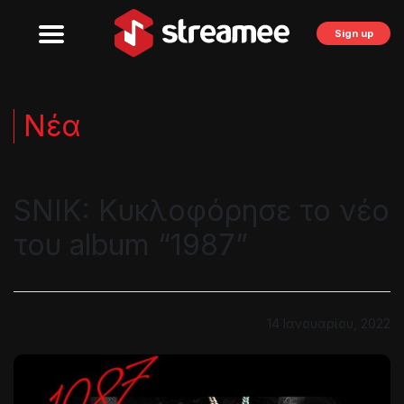
Sign up
Νέα
SNIK: Κυκλοφόρησε το νέο
του album “1987”
14 Ιανουαρίου, 2022