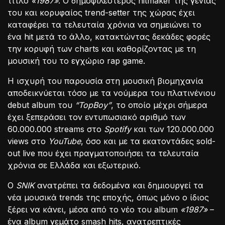
τίτλο
«1987»
. Ο δημοφιλέστερος hitmaker της γενιάς
του και κορυφαίος trend-setter της χώρας έχει
καταφέρει τα τελευταία χρόνια να σημειώνει το
ένα hit μετά το άλλο, κατακτώντας δεκάδες φορές
την κορυφή των charts και καθορίζοντας με τη
μουσική του το εγχώριο rap game.
Η ισχυρή του παρουσία στη μουσική βιομηχανία
αποδεικνύεται τόσο με τα νούμερα του πλατινένιου
debut album του
“TopBoy”
, το οποίο μέχρι σήμερα
έχει ξεπεράσει τον εντυπωσιακό αριθμό των
60.000.000 streams στο
Spotify
και των 120.000.000
views στο
YouTube
, όσο και με τα εκατοντάδες sold-
out live που έχει πραγματοποιήσει τα τελευταία
χρόνια σε Ελλάδα και εξωτερικό.
O
SNIK
ανατρέπει τα δεδομένα και δημιουργεί τα
νέα μουσικά trends της εποχής, όπως μόνο ο ίδιος
ξέρει να κάνει, μέσα από το νέο του album
«1987»
–
ένα album γεμάτο smash hits, ανατρεπτικές