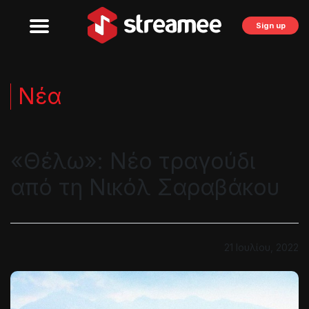
Sign up
Νέα
«Θέλω»: Νέο τραγούδι
από τη Νικόλ Σαραβάκου
21 Ιουλίου, 2022