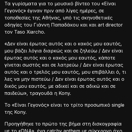
Τα γυρίσματα για το μουσικό βίντεο του «Είναι
Γεγονός» έγιναν πριν από λίγες ημέρες, σε
τοποθεσίες της Αθήνας, υπό τις σκηνοθετικές
οδηγίες του Γιάννη Παπαδάκου και και art director
τον Taso Xiarcho.
«Δεν είναι έρωτας αυτός και ο κακός μου εαυτός,
μου βάζει λόγια διαρκώς και σε ζηλεύω / Δεν είναι
έρωτας αυτός και ο κακός μου εαυτός, κάποτε
γίνεται σωστός και σε λατρεύω / Δεν είναι έρωτας
αυτός και ο τρελός μου εαυτός, μου επιβάλλει ό, τι
λες να μην πιστεύω / Δεν είναι έρωτας αυτός και ο
δικός μου εαυτός, με αδικεί και σε αδικώ και σε
παιδεύω», τραγουδά η Kony.
Το «Είναι Γεγονός» είναι το τρίτο προσωπικό single
της Kony.
Προηγήθηκε το πρώτο της βήμα στη δισκογραφία
με τo «DNA», ένα catchy anthem με σύγχρονο ήχο