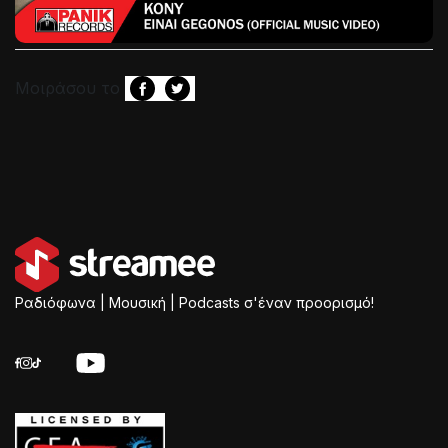
Μοιράσου το
Ραδιόφωνα | Μουσική | Podcasts σ'έναν προορισμό!