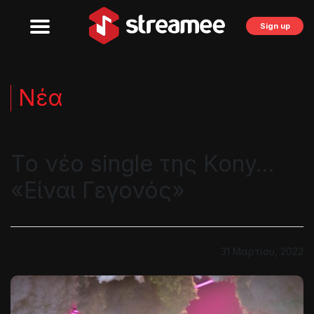
Sign up
Νέα
Το νέο single της Kony…
«Είναι Γεγονός»
31 Μαρτίου, 2022