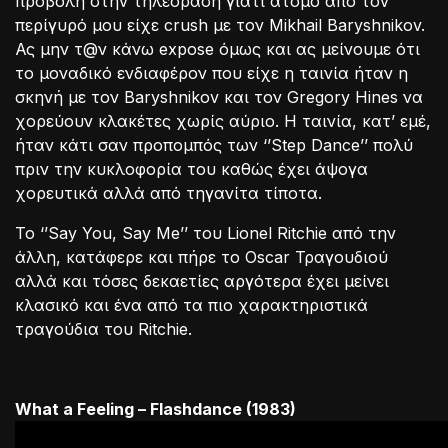
προβολή στην τηλεόραση γιατί άτομο από τον
περίγυρό μου είχε crush με τον Mikhail Baryshnikov.
Ας μην τ@ν κάνω expose όμως και ας μείνουμε ότι
το μοναδικό ενδιαφέρον που είχε η ταινία ήταν η
σκηνή με τον Baryshnikov και τον Gregory Hines να
χορεύουν κλακέτες χωρίς αύριο. Η ταινία, κατ’ εμέ,
ήταν κάτι σαν προπομπός των ‘’Step Dance’’ πολύ
πριν την κυκλοφορία του καθώς έχει άψογα
χορευτικά αλλά από τηγανίτα τίποτα.
Το ‘’Say You, Say Me’’ του Lionel Ritchie από την
άλλη, κατάφερε και πήρε το Oscar Τραγουδιού
αλλά και τόσες δεκαετίες αργότερα έχει μείνει
κλασικό και ένα από τα πιο χαρακτηριστικά
τραγούδια του Ritchie.
What a Feeling – Flashdance (1983)