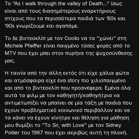
To ‘’As I walk through the valley of Death…’’ ίσως
είναι από τους διασημότερους εναρκτήριους
στίχους που τα περισσότερα παιδιά των ‘80s και
‘90s γνωρίζουμε και αγαπάμε.
Το δε βιντεοκλίπ με τον Coolio να τα ’’χώνει’’ στη
Michele Pfeiffer είναι παιγμένο τόσες φορές από το
MTV που έχει μπει στον πυρήνα της ψυχοσύνθεσης
μας.
Η ταινία από την άλλη εκτός ότι είχε χάλια φώτα
και ατμόσφαιρα είχε ένα story πιο χιλιοπαιγμένο
και από το βιντεοκλίπ που προανέφερα. Εμένα όλα
αυτά τα φιλμ με τον καθηγητή/καθηγήτρια να
αντιμετωπίζει να μπαίνει σε μία τάξη με παιδιά που
έχουν προβληματικό κοινωνικό περιβάλλον και να
τα κάνει να έχουν κίνητρο και θέληση για μάθηση
μου θυμίζει το ‘’To Sir, with Love’’ με τον Sidney
Poitier του 1967 που έχει ακριβώς αυτή τη πλοκή.