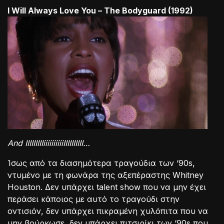
I Will Always Love You – The Bodyguard (1992)
And
IIIIIIIIIiiiiiiiiiiIIIIIIIIII
…
Ίσως από τα διασημότερα τραγούδια των ‘90s,
ντυμένο με τη φωνάρα της αξεπέραστης Whitney
Houston. Δεν υπάρχει talent show που να μην έχει
περάσει κάποιος με αυτό το τραγούδι στην
οντισιόν, δεν υπάρχει πικραμένη χυλόπιτα που να
μην βούρκωσε, δεν υπάρχει πιτσιρίκι των ‘90s που