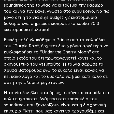
soundtrack της ταινίας να εκτοξεύει την καριέρα
του και να τον κάνει γνωστό στο ευρύ κοινό. Να πω
μόνο ότι η ταινία είχε budget 7,2 εκατομμύρια
δολάρια ενώ σημείωσε εισπρακτικά έσοδα 70,3
εκατομμύρια δολάρια!
Επειδή πολύ γλυκάθηκε ο Prince από τα καλούδια
του ‘’Purple Rain’’, έρχεται δύο χρόνια αργότερα να
κυκλοφορήσει το ‘’Under the Cherry Moon’’ στο
οποίο εκτός του ότι πρωταγωνιστεί κάνει και το
σκηνοθετικό του ντεμπούτο. Η ταινία σάρωσε τα
Χρυσά Βατόμουρα ενώ το εύκολο είναι κανείς να
πει κακό λόγο και το δύσκολο να βρει κάτι καλό σε
αυτή την φλόμπα μεγατόνων.
Η ταινία δεν βλέπεται όμως, ακούγεται και μάλιστα
πολύ ευχάριστα. Ανάμεσα στα τραγούδια του
soundtrack που ξεχωρίζουν είναι και η διαχρονική
επιτυχία ‘’Kiss’’ που μας κάνει να τραγουδάμε και