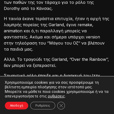
των παθών της τον τάραχο για το ρόλο της
Dorothy από το Κάνσας.
Η ταινία έκανε τεράστια επιτυχία, ήταν η αρχή της
λαμπρής πορείας της Garland, έγινε remake,
animation και ό,τι παραλλαγή μπορείς να
φανταστείς. Ακόμα και σήμερα υπάρχει version
στην τηλεόραση του ‘’Μάγου του Οζ’’ να βλέπουν
τα παιδιά μας.
Αλλά. Το τραγούδι της Garland, ‘’Over the Rainbow’’,
δεν μπορεί να ξεπεραστεί.
Σημαντικό ρόλο έπαιξε και η διασκευή του Izzy
Kamakawiwo με το γιουκαλίλι και την ιστορία πίσω
Χρησιμοποιούμε cookies για να σας προσφέρουμε τη
βέλτιστη εμπειρία πλοήγησης στον ιστότοπό μας.
από το τραγούδι του οποίου την επιτυχία δεν
Μπορείτε να μάθετε ποια cookies χρησιμοποιούμε ή να τα
πρόλαβε να δει ο Χαβανέζος τραγουδιστής. Η
απενεργοποιήσετε στις
ρυθμίσεις
.
διασκευή ήρθε βέβαια δεκαετίες μετά την
Κλείσιμο του Cookie banner γ
Αποδοχή
Ρυθμίσεις
ανατριχιαστική ερμηνεία της αγαπημένης μας Judy
που μας κάνει να έχουμε ένα σφίξιμο στην καρδιά