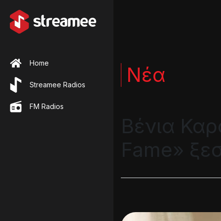
Home
Νέα
Streamee Radios
FM Radios
Βένια Καρ
Fame» ξεσ