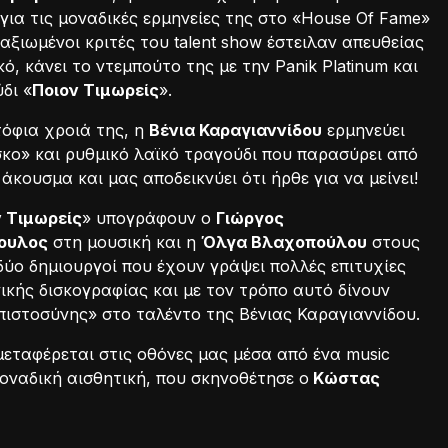
για τις μοναδικές ερμηνείες της στο «House Of Fame»
ταξιωμένοι κριτές του talent show έστειλαν απευθείας
κό, κάνει το ντεμπούτο της με την Panik Platinum και
δι «
Ποιον Τιμωρείς
».
όφια χροιά της, η
Βένια Καραγιαννίδου
ερμηνεύει
κο» και ρυθμικό λαϊκό τραγούδι που παρασύρει από
άκουσμα και μας αποδεικνύει ότι ήρθε για να μείνει!
ν Τιμωρείς
» υπογράφουν ο
Γιώργος
ουλος
στη μουσική και η
Όλγα Βλαχοπούλου
στους
δύο δημιουργοί που έχουν γράψει πολλές επιτυχίες
ικής δισκογραφίας και με τον τρόπο αυτό δίνουν
ιστοσύνης» στο ταλέντο της Βένιας Καραγιαννίδου.
 μεταφέρεται στις οθόνες μας μέσα από ένα music
μοναδική αισθητική, που σκηνοθέτησε ο
Κώστας