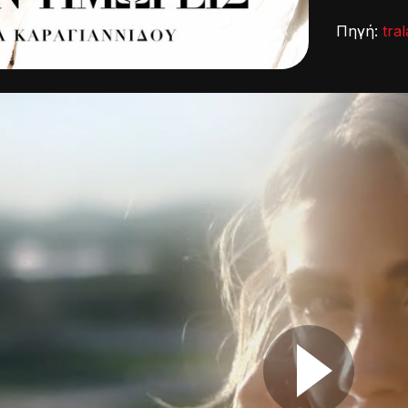
Πηγή:
tral