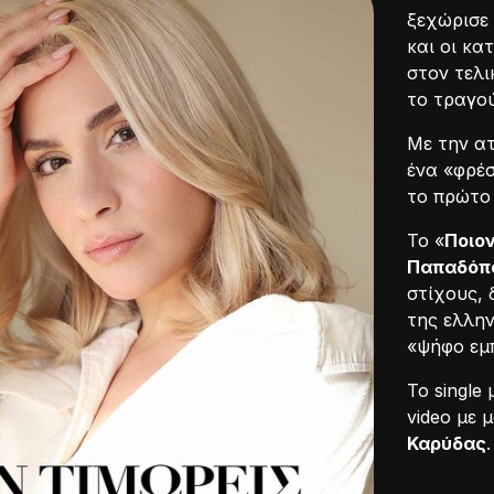
ξεχώρισε 
και οι κα
στον τελι
το τραγού
Με την ατ
ένα «φρέσ
το πρώτο 
Το «
Ποιο
Παπαδόπ
στίχους, 
της ελλην
«ψήφο εμπ
Το single
video με 
Καρύδας
.