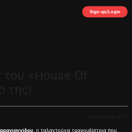
Sign up/Login
τ του «House Of
ο της!
1 Φεβρουαρίου, 2022
Καραγιαννίδου
, η ταλαντούχα τραγουδίστρια που