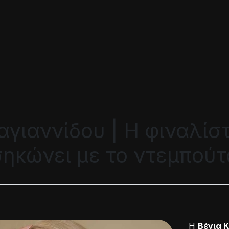
αγιαννίδου | Η φιναλίσ
ηκώνει με το ντεμπούτ
Η
Βένια 