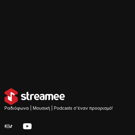
Ραδιόφωνα | Μουσική | Podcasts σ'έναν προορισμό!