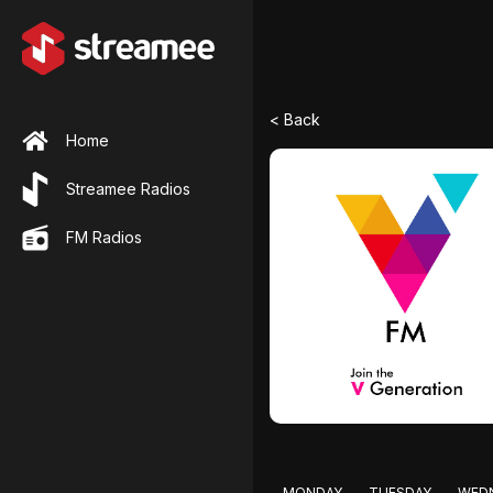
< Back
Home
Streamee Radios
FM Radios
MONDAY
TUESDAY
WED