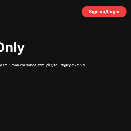
Sign up/Login
Only
eam, urban και dance επιτυχίες του σήμερα και να