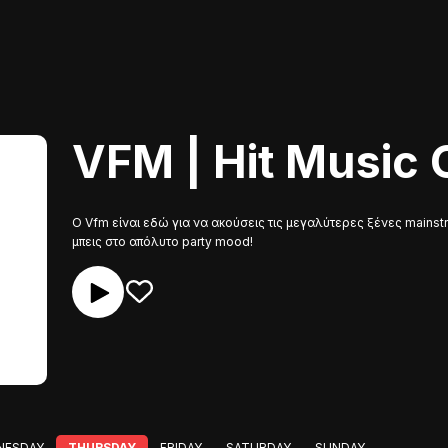
VFM | Hit Music 
Ο Vfm είναι εδώ για να ακούσεις τις μεγαλύτερες ξένες mainstr
μπεις στο απόλυτο party mood!
NESDAY
THURSDAY
FRIDAY
SATURDAY
SUNDAY