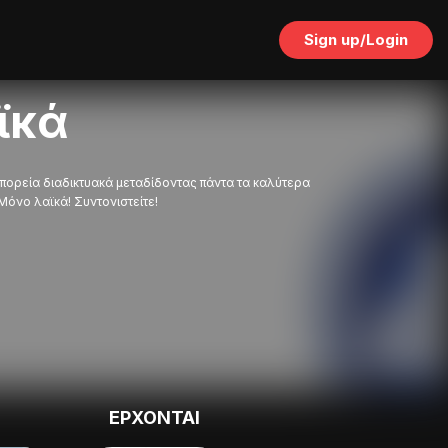
Sign up/Login
ϊκά
πορεία διαδικτυακά μεταδίδοντας πάντα τα καλύτερα
Μόνο λαϊκά! Συντονιστείτε!
ΕΡΧΟΝΤΑΙ