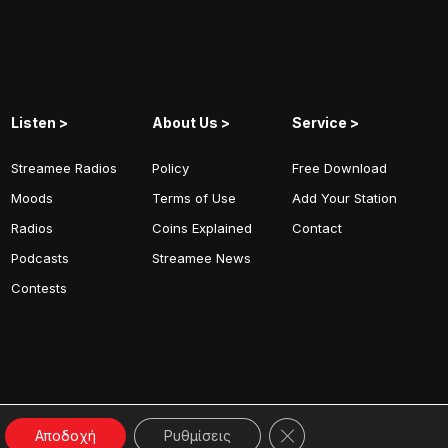
Listen >
About Us >
Service >
Streamee Radios
Policy
Free Download
Moods
Terms of Use
Add Your Station
Radios
Coins Explained
Contact
Podcasts
Streamee News
Contests
Κλείσιμο του Cookie b
Αποδοχή
Ρυθμίσεις