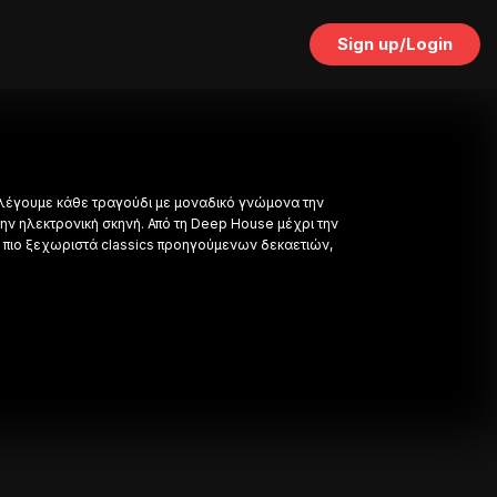
Sign up/Login
Επιλέγουμε κάθε τραγούδι με μοναδικό γνώμονα την
 την ηλεκτρονική σκηνή. Από τη Deep House μέχρι την
 τα πιο ξεχωριστά classics προηγούμενων δεκαετιών,