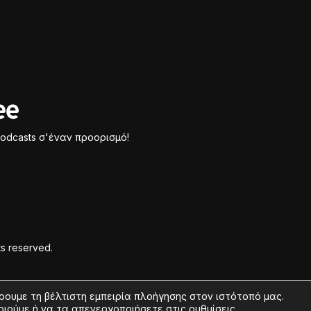
odcasts σ'έναν προορισμό!
ts reserved.
ρουμε τη βέλτιστη εμπειρία πλοήγησης στον ιστότοπό μας.
οιούμε ή να τα απενεργοποιήσετε στις
ρυθμίσεις
.