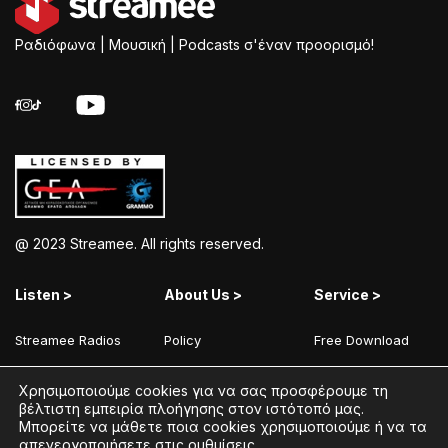
Ραδιόφωνα | Μουσική | Podcasts σ'έναν προορισμό!
@ 2023 Streamee. All rights reserved.
Listen >
About Us >
Service >
Streamee Radios
Policy
Free Download
Moods
Terms of Use
Add Your Station
Χρησιμοποιούμε cookies για να σας προσφέρουμε τη
Radios
Coins Explained
Contact
βέλτιστη εμπειρία πλοήγησης στον ιστότοπό μας.
Μπορείτε να μάθετε ποια cookies χρησιμοποιούμε ή να τα
Podcasts
Streamee News
απενεργοποιήσετε στις
ρυθμίσεις
.