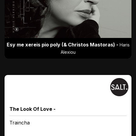
Esy me xereis pio poly (& Christos Mastoras) -
Haris
Alexiou
The Look Of Love -
Traincha