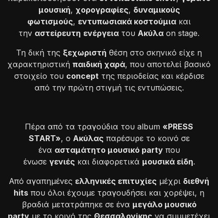
μουσική
,
χορογραφίες
,
δυναμικούς
φωτισμούς
,
εντυπωσιακά κοστούμια
και
την
αστείρευτη
ενέργεια
του
Ακύλα
on stage.
Τη δική της
ξεχωριστή
θέση στο σκηνικό είχε η
χαρακτηριστική
παιδική χαρά
, που αποτελεί βασικό
στοιχείο του
concept
της περιοδείας και κέρδισε
από την πρώτη στιγμή τις εντυπώσεις.
Πέρα από τα τραγούδια του album
«PRESS
START»
, ο
Ακύλας
παρέσυρε το κοινό σε
ένα
ασταμάτητο μουσικό party
που
ένωσε
γενιές
και διαφορετικά
μουσικά είδη
.
Από αγαπημένες
ελληνικές επιτυχίες
μέχρι
διεθνή
hits
που όλοι έχουμε τραγουδήσει και χορέψει, η
βραδιά μετατράπηκε σε ένα
μεγάλο μουσικό
party
με το κοινό της
Θεσσαλονίκης
να συμμετέχει