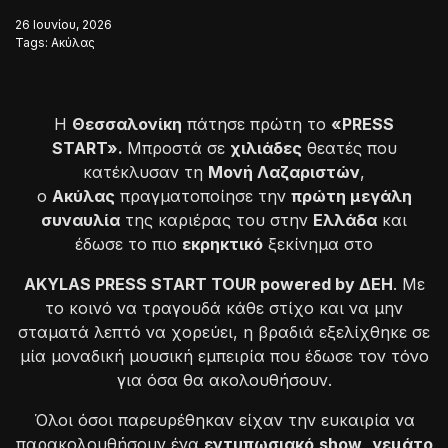
26 Ιουνίου, 2026
Tags:
Ακύλας
Η
Θεσσαλονίκη
πάτησε πρώτη το
«PRESS
START».
Μπροστά σε
χιλιάδες
θεατές που
κατέκλυσαν τη
Μονή Λαζαριστών
,
ο
Ακύλας
πραγματοποίησε την
πρώτη μεγάλη
συναυλία
της καριέρας του στην
Ελλάδα
και
έδωσε το πιο
εκρηκτικό
ξεκίνημα στο
AKYLAS PRESS START TOUR powered by
ΔΕΗ
.
Με
το κοινό να τραγουδά κάθε στίχο και να μην
σταματά λεπτό να χορεύει, η βραδιά εξελίχθηκε σε
μία μοναδική μουσική εμπειρία που έδωσε τον τόνο
για όσα θα ακολουθήσουν.
Όλοι όσοι παρευρέθηκαν είχαν την ευκαιρία να
παρακολουθήσουν ένα
εντυπωσιακό
show
,
γεμάτο