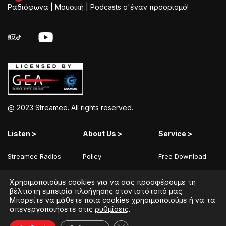
Ραδιόφωνα | Μουσική | Podcasts σ'έναν προορισμό!
@ 2023 Streamee. All rights reserved.
Listen >
About Us >
Service >
Streamee Radios
Policy
Free Download
Moods
Terms of Use
Add Your Station
Χρησιμοποιούμε cookies για να σας προσφέρουμε τη
Radios
Coins Explained
Contact
βέλτιστη εμπειρία πλοήγησης στον ιστότοπό μας.
Μπορείτε να μάθετε ποια cookies χρησιμοποιούμε ή να τα
Podcasts
Streamee News
απενεργοποιήσετε στις
ρυθμίσεις
.
Contests