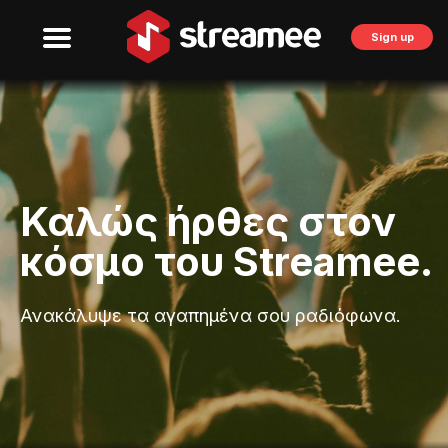
Sign up
Καλώς ήρθες στον
κόσμο του Streamee.
Ανακάλυψε τα αγαπημένα σου ραδιόφωνα.