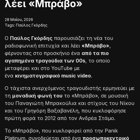
λέει «Μπράβο»
28 Μαΐου, 2026
Tags:
Παύλος Γκόρδης
Ο
Παύλος Γκόρδης
παρουσιάζει τη νέα του
ραδιοφωνική επιτυχία και λέει
«Μπράβο»
,
φέρνοντας στο προσκήνιο ένα
από τα πιο
αγαπημένα τραγούδια των 00s
, το οποίο
μεταφέρει και στο YouTube με
ένα
κινηματογραφικό music video
.
Ο τάχιστα ανερχόμενος τραγουδιστής ερμηνεύει με
τη
μοναδική φωνή του
το «Μπράβο», σε μουσική
του Παναγιώτη Μπρακούλια και στίχους του Νίκου
και του Γρηγόρη Βαξαβανέλη, που κυκλοφόρησε
πρώτη φορά το 2012 από τον Ανδρέα Στάμο.
Το «Μπράβο», που κυκλοφορεί από την Panik
Platinum, συνοδεύεται από ένα
προσωποκεντρικό