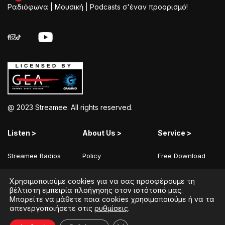
Ραδιόφωνα | Μουσική | Podcasts σ'έναν προορισμό!
@ 2023 Streamee. All rights reserved.
Listen >
About Us >
Service >
Streamee Radios
Policy
Free Download
Moods
Terms of Use
Add Your Station
Χρησιμοποιούμε cookies για να σας προσφέρουμε τη
Radios
Coins Explained
Contact
βέλτιστη εμπειρία πλοήγησης στον ιστότοπό μας.
Μπορείτε να μάθετε ποια cookies χρησιμοποιούμε ή να τα
Podcasts
Streamee News
απενεργοποιήσετε στις
ρυθμίσεις
.
Contests