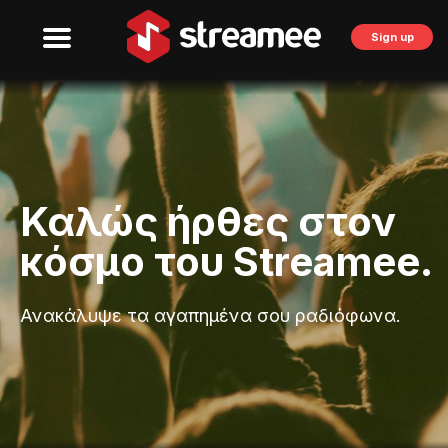
Sign up
Καλώς ήρθες στον
κόσμο του Streamee.
Ανακάλυψε τα αγαπημένα σου ραδιόφωνα.