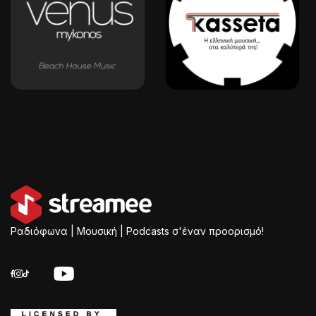
Ραδιόφωνα | Μουσική | Podcasts σ'έναν προορισμό!