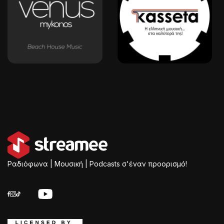
Ραδιόφωνα | Μουσική | Podcasts σ'έναν προορισμό!