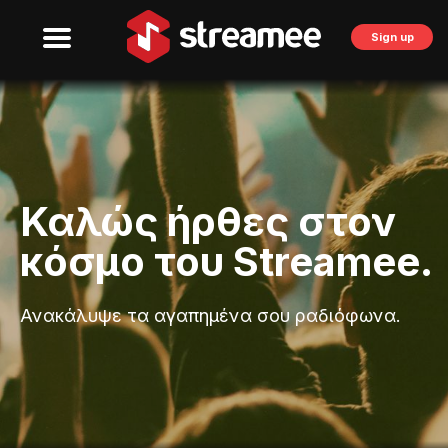
Sign up
Καλώς ήρθες στον
κόσμο του Streamee.
Ανακάλυψε τα αγαπημένα σου ραδιόφωνα.