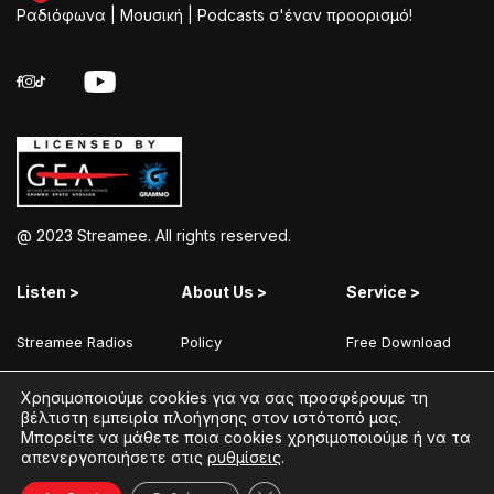
Ραδιόφωνα | Μουσική | Podcasts σ'έναν προορισμό!
@ 2023 Streamee. All rights reserved.
Listen >
About Us >
Service >
Streamee Radios
Policy
Free Download
Moods
Terms of Use
Add Your Station
Χρησιμοποιούμε cookies για να σας προσφέρουμε τη
Radios
Coins Explained
Contact
βέλτιστη εμπειρία πλοήγησης στον ιστότοπό μας.
Μπορείτε να μάθετε ποια cookies χρησιμοποιούμε ή να τα
Podcasts
Streamee News
απενεργοποιήσετε στις
ρυθμίσεις
.
Contests