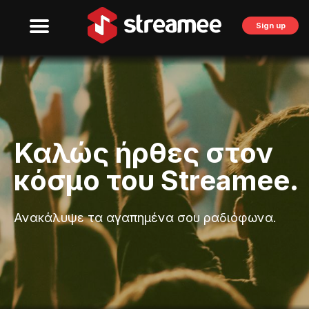
Sign up
Καλώς ήρθες στον
κόσμο του Streamee.
Ανακάλυψε τα αγαπημένα σου ραδιόφωνα.