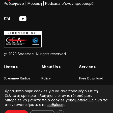
Ραδιόφωνα | Μουσική | Podcasts σ'έναν προορισμό!
@ 2023 Streamee. All rights reserved.
Listen >
About Us >
Service >
Streamee Radios
Policy
Free Download
Moods
Terms of Use
Add Your Station
Χρησιμοποιούμε cookies για να σας προσφέρουμε τη
Radios
Coins Explained
Contact
βέλτιστη εμπειρία πλοήγησης στον ιστότοπό μας.
Μπορείτε να μάθετε ποια cookies χρησιμοποιούμε ή να τα
Podcasts
Streamee News
απενεργοποιήσετε στις
ρυθμίσεις
.
Contests